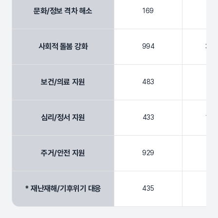
문화/정보 격차 해소
169
3,
사회적 돌봄 강화
994
39,
보건/의료 지원
483
19,
심리/정서 지원
433
14,
주거/안전 지원
929
13,
* 재난재해/기후위기 대응
435
12,