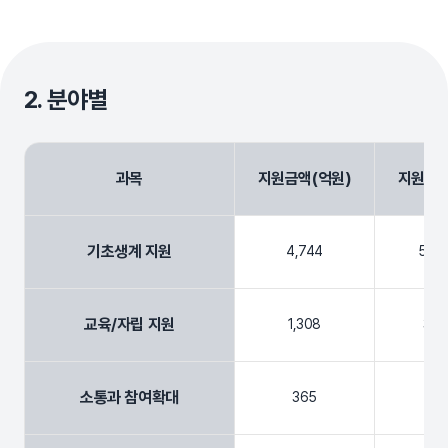
2. 분야별
과목
지원금액(억원)
지원건수
기초생계 지원
4,744
588
교육/자립 지원
1,308
33,
소통과 참여확대
365
2,5