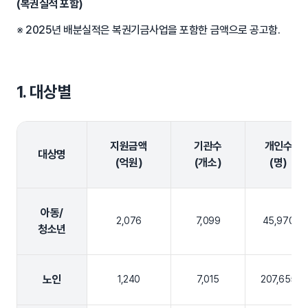
(복권실적 포함)
※ 2025년 배분실적은 복권기금사업을 포함한 금액으로 공고함.
1. 대상별
지원금액
기관수
개인수
대상명
(억원)
(개소)
(명)
아동/
2,076
7,099
45,970
청소년
노인
1,240
7,015
207,655