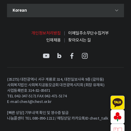
현재 선택된 언어
Korean
언어 선택 메뉴 열기
개인정보처리방침
이메일주소무단수집거부
인재채용
찾아오시는 길
(35275) 대전광역시 서구 계룡로 314, 대전일보사옥 9층 (갈마동)
사회복지법인 사회복지공동모금회 대전광역시지회 (회장 유재욱)
사업등록번호 314-82-05671
TEL 042-347-5171 FAX 042-471-5174
E-mail
chest@chest.or.kr
[빠른 상담] 기부내역 확인 및 영수증 발급
나눔콜센터 TEL 080-890-1212 / 채팅상담 카카오톡ID chest_talk